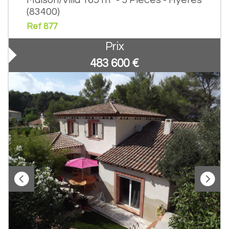
(83400)
Ref 877
Prix
483 600
€