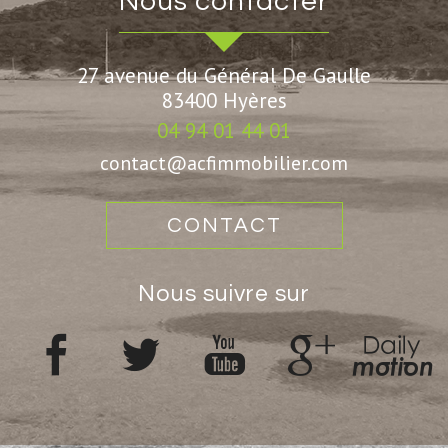
nous contacter
27 avenue du Général De Gaulle
83400
Hyères
04 94 01 44 01
contact@acfimmobilier.com
CONTACT
nous suivre sur