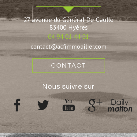
27 avenue du Général De Gaulle
83400
Hyères
04 94 01 44 01
contact@acfimmobilier.com
CONTACT
nous suivre sur