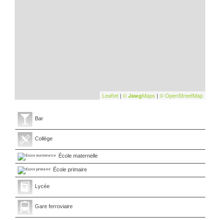
Leaflet
|
©
Maps
|
© OpenStreetMap
Jawg
Bar
Collège
École maternelle
École primaire
Lycée
Gare ferroviaire