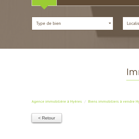
Type de bien
Locali
im
Agence immobilière à Hyères
Biens immobiliers à vendre H
< Retour