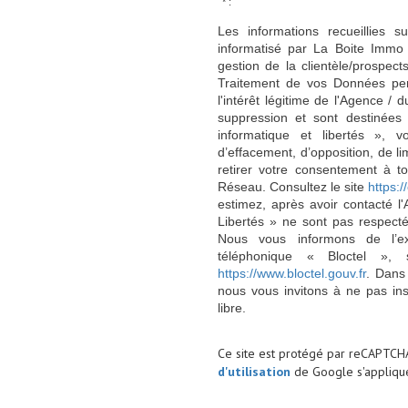
* :
Les informations recueillies s
informatisé par La Boite Immo 
gestion de la clientèle/prospe
Traitement de vos Données per
l'intérêt légitime de l'Agence 
suppression et sont destinée
informatique et libertés », v
d’effacement, d’opposition, de l
retirer votre consentement à t
Réseau. Consultez le site
https://
estimez, après avoir contacté l
Libertés » ne sont pas respect
Nous vous informons de l’ex
téléphonique « Bloctel », 
https://www.bloctel.gouv.fr
. Dans
nous vous invitons à ne pas in
libre.
Ce site est protégé par reCAPTCH
d'utilisation
de Google s'applique