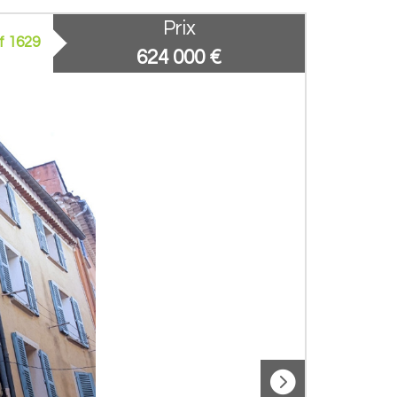
Prix
f 1629
624 000
€