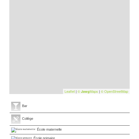
Leaflet
|
©
Maps
|
© OpenStreetMap
Jawg
Bar
Collège
École maternelle
École primaire