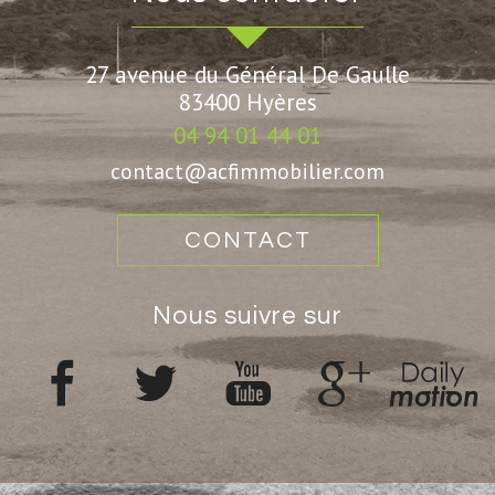
27 avenue du Général De Gaulle
83400
Hyères
04 94 01 44 01
contact@acfimmobilier.com
CONTACT
nous suivre sur