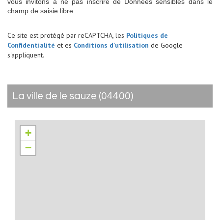
vous invitons à ne pas inscrire de Données sensibles dans le
champ de saisie libre.
Ce site est protégé par reCAPTCHA, les
Politiques de
Confidentialité
et es
Conditions d'utilisation
de Google
s'appliquent.
la ville de le sauze (04400)
+
−