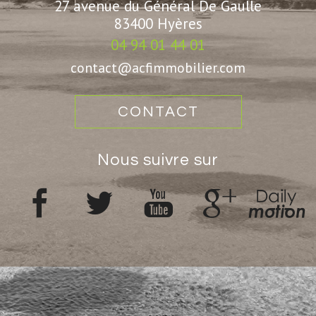
27 avenue du Général De Gaulle
83400
Hyères
04 94 01 44 01
contact@acfimmobilier.com
CONTACT
nous suivre sur