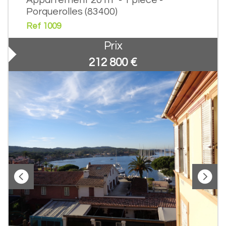
Porquerolles (83400)
Ref 1009
Prix
212 800
€