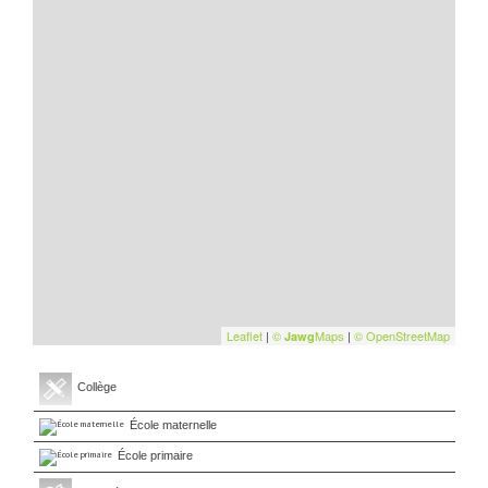
Leaflet
|
©
Maps
|
© OpenStreetMap
Jawg
Collège
École maternelle
École primaire