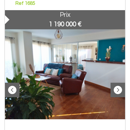
Ref 1685
Prix
1 190 000
€