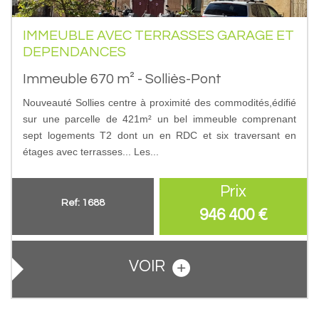
IMMEUBLE AVEC TERRASSES GARAGE ET
DEPENDANCES
Immeuble 670 m² - Solliès-Pont
Nouveauté Sollies centre à proximité des commodités,édifié
sur une parcelle de 421m² un bel immeuble comprenant
sept logements T2 dont un en RDC et six traversant en
étages avec terrasses... Les...
Prix
Ref: 1688
946 400
€
VOIR