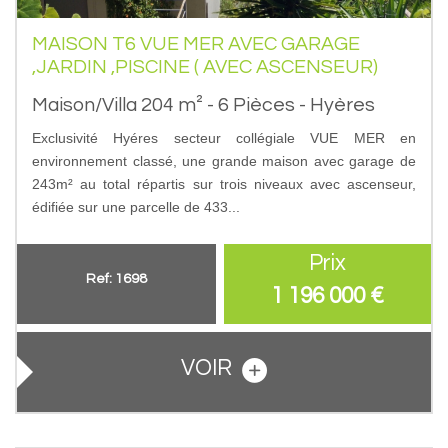
MAISON T6 VUE MER AVEC GARAGE
,JARDIN ,PISCINE ( AVEC ASCENSEUR)
Maison/Villa 204 m² - 6 Pièces - Hyères
Exclusivité Hyéres secteur collégiale VUE MER en
environnement classé, une grande maison avec garage de
243m² au total répartis sur trois niveaux avec ascenseur,
édifiée sur une parcelle de 433...
Prix
Ref: 1698
1 196 000
€
VOIR