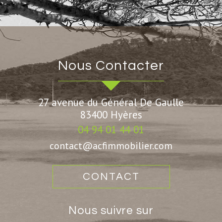
Nous Contacter
27 avenue du Général De Gaulle
83400
Hyères
04 94 01 44 01
contact@acfimmobilier.com
CONTACT
Nous suivre sur