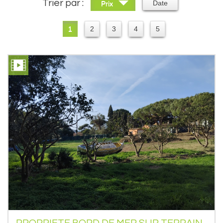
Trier par :
Date
Prix
1
2
3
4
5
PROPRIETE BORD DE MER SUR TERRAIN