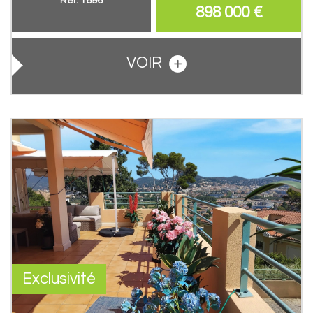
Ref: 1696
898 000
€
VOIR
Exclusivité