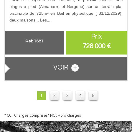
plages à pied (Almanarre et Bergerie) sur un terrain plat
piscinable de 725m² en Bail emphytéotique ( 31/12/2029),
deux maisons... Les...
Prix
Ref: 1681
728 000
€
VOIR
1
2
3
4
5
* CC : Charges comprises
* HC : Hors charges