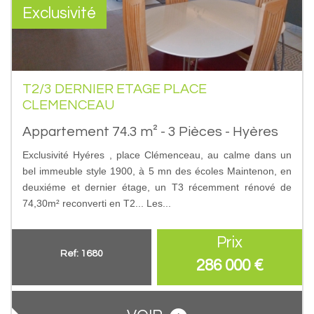
Exclusivité
T2/3 DERNIER ETAGE PLACE
CLEMENCEAU
Appartement 74.3 m² - 3 Pièces - Hyères
Exclusivité Hyéres , place Clémenceau, au calme dans un
bel immeuble style 1900, à 5 mn des écoles Maintenon, en
deuxiéme et dernier étage, un T3 récemment rénové de
74,30m² reconverti en T2... Les...
Prix
Ref: 1680
286 000
€