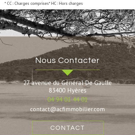
* CC : Charges comprises
* HC : Hors charges
Nous Contacter
27 avenue du Général De Gaulle
83400
Hyères
04 94 01 44 01
contact@acfimmobilier.com
CONTACT