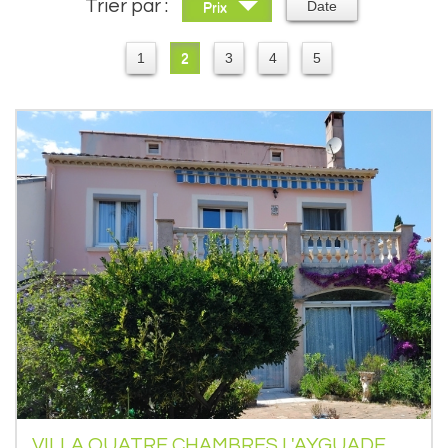
Trier par :
Date
Prix
1
2
3
4
5
VILLA QUATRE CHAMBRES L'AYGUADE