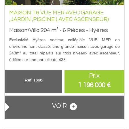
MAISON T6 VUE MER AVEC GARAGE
,JARDIN ,PISCINE ( AVEC ASCENSEUR)
Maison/Villa 204 m² - 6 Pièces - Hyères
Exclusivité Hyéres secteur collégiale VUE MER en
environnement classé, une grande maison avec garage de
243m² au total répartis sur trois niveaux avec ascenseur,
édifiée sur une parcelle de 433...
Prix
Ref: 1698
1 196 000
€
VOIR