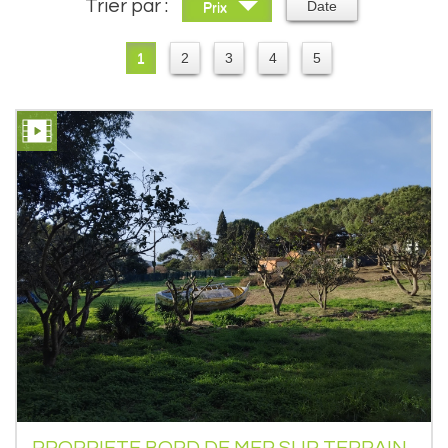
Trier par :
Date
Prix
1
2
3
4
5
PROPRIETE BORD DE MER SUR TERRAIN