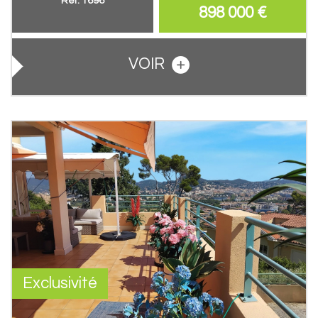
Ref: 1696
898 000
€
VOIR
Exclusivité