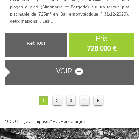
plages à pied (Almanarre et Bergerie) sur un terrain plat
piscinable de 725m² en Bail emphytéotique ( 31/12/2029),
deux maisons... Les...
Prix
Ref: 1681
728 000
€
VOIR
1
2
3
4
5
* CC : Charges comprises
* HC : Hors charges