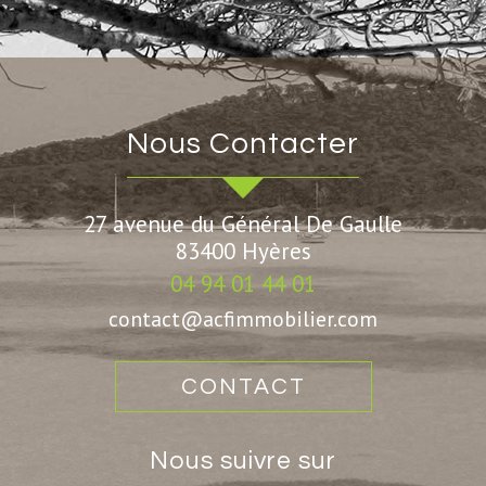
Nous Contacter
27 avenue du Général De Gaulle
83400
Hyères
04 94 01 44 01
contact@acfimmobilier.com
CONTACT
Nous suivre sur