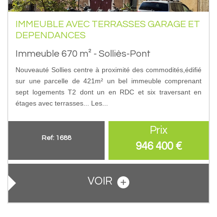
IMMEUBLE AVEC TERRASSES GARAGE ET
DEPENDANCES
Immeuble 670 m² - Solliès-Pont
Nouveauté Sollies centre à proximité des commodités,édifié
sur une parcelle de 421m² un bel immeuble comprenant
sept logements T2 dont un en RDC et six traversant en
étages avec terrasses... Les...
Prix
Ref: 1688
946 400
€
VOIR